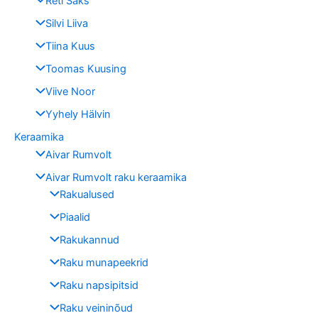
Reti Saks
Silvi Liiva
Tiina Kuus
Toomas Kuusing
Viive Noor
Yyhely Hälvin
Keraamika
Aivar Rumvolt
Aivar Rumvolt raku keraamika
Rakualused
Piaalid
Rakukannud
Raku munapeekrid
Raku napsipitsid
Raku veininõud