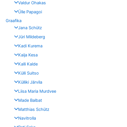
Valdur Ohakas
Ülle Papagoi
Graafika
Jana Schütz
Jüri Mildeberg
Kadi Kurema
Kaija Kesa
Kalli Kalde
Külli Suitso
Külliki Järvila
Liisa Maria Murdvee
Made Balbat
Matthias Schütz
Navitrolla