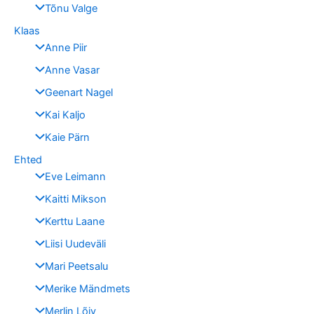
Tõnu Valge
Klaas
Anne Piir
Anne Vasar
Geenart Nagel
Kai Kaljo
Kaie Pärn
Ehted
Eve Leimann
Kaitti Mikson
Kerttu Laane
Liisi Uudeväli
Mari Peetsalu
Merike Mändmets
Merlin Lõiv