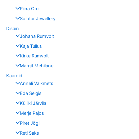
Riina Oru
Solotar Jewellery
Disain
Johana Rumvolt
Kaja Tullus
Kirke Rumvolt
Margit Mehilane
Kaardid
Anneli Vaikmets
Eda Selgis
Külliki Järvila
Merje Pajos
Piret Jõgi
Reti Saks