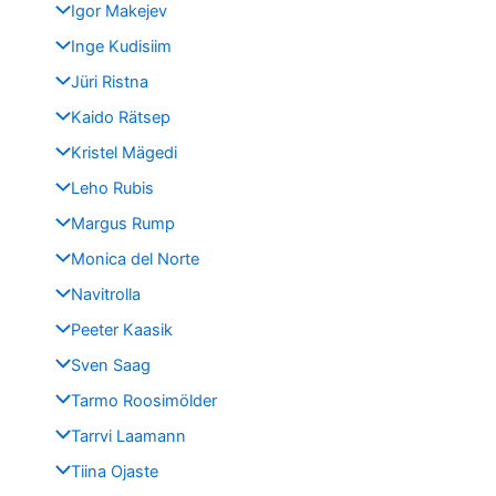
Igor Makejev
Inge Kudisiim
Jüri Ristna
Kaido Rätsep
Kristel Mägedi
Leho Rubis
Margus Rump
Monica del Norte
Navitrolla
Peeter Kaasik
Sven Saag
Tarmo Roosimölder
Tarrvi Laamann
Tiina Ojaste