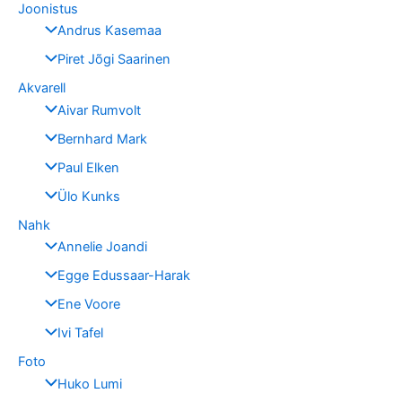
Joonistus
Andrus Kasemaa
Piret Jõgi Saarinen
Akvarell
Aivar Rumvolt
Bernhard Mark
Paul Elken
Ülo Kunks
Nahk
Annelie Joandi
Egge Edussaar-Harak
Ene Voore
Ivi Tafel
Foto
Huko Lumi