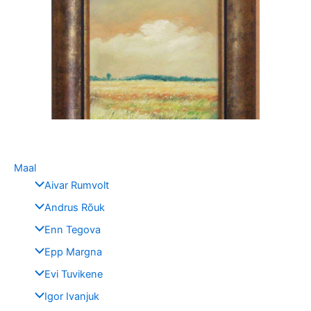
Maal
Aivar Rumvolt
Andrus Rõuk
Enn Tegova
Epp Margna
Evi Tuvikene
Igor Ivanjuk