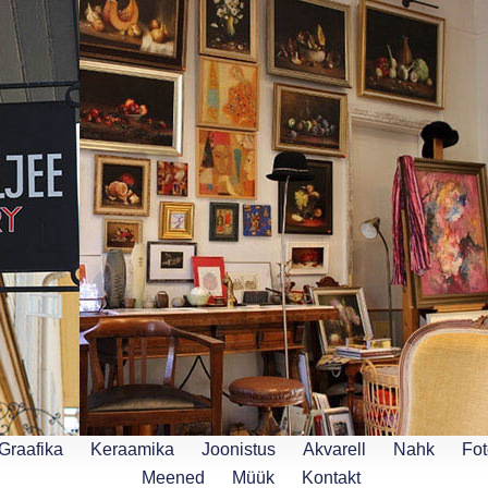
Graafika
Keraamika
Joonistus
Akvarell
Nahk
Fot
Meened
Müük
Kontakt