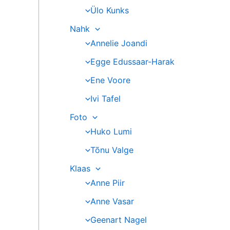
Ülo Kunks
Nahk
Annelie Joandi
Egge Edussaar-Harak
Ene Voore
Ivi Tafel
Foto
Huko Lumi
Tõnu Valge
Klaas
Anne Piir
Anne Vasar
Geenart Nagel