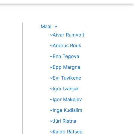
Maal
Aivar Rumvolt
Andrus Rõuk
Enn Tegova
Epp Margna
Evi Tuvikene
Igor Ivanjuk
Igor Makejev
Inge Kudisiim
Jüri Ristna
Kaido Rätsep