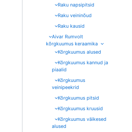
Raku napsipitsid
Raku veininõud
Raku kausid
Aivar Rumvolt
kõrgkuumus keraamika
Kõrgkuumus alused
Kõrgkuumus kannud ja
piaalid
Kõrgkuumus
veinipeekrid
Kõrgkuumus pitsid
Kõrgkuumus kruusid
Kõrgkuumus väikesed
alused