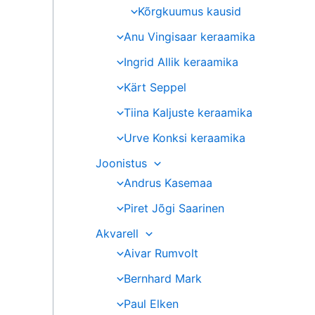
Kõrgkuumus kausid
Anu Vingisaar keraamika
Ingrid Allik keraamika
Kärt Seppel
Tiina Kaljuste keraamika
Urve Konksi keraamika
Joonistus
Andrus Kasemaa
Piret Jõgi Saarinen
Akvarell
Aivar Rumvolt
Bernhard Mark
Paul Elken