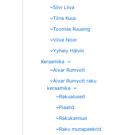
Silvi Liiva
Tiina Kuus
Toomas Kuusing
Viive Noor
Yyhely Hälvin
Keraamika
Aivar Rumvolt
Aivar Rumvolt raku
keraamika
Rakualused
Piaalid
Rakukannud
Raku munapeekrid