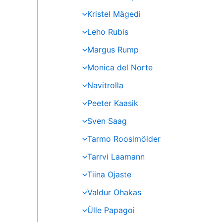
Kristel Mägedi
Leho Rubis
Margus Rump
Monica del Norte
Navitrolla
Peeter Kaasik
Sven Saag
Tarmo Roosimölder
Tarrvi Laamann
Tiina Ojaste
Valdur Ohakas
Ülle Papagoi