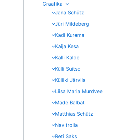
Graafika
Jana Schütz
Jüri Mildeberg
Kadi Kurema
Kaija Kesa
Kalli Kalde
Külli Suitso
Külliki Järvila
Liisa Maria Murdvee
Made Balbat
Matthias Schütz
Navitrolla
Reti Saks