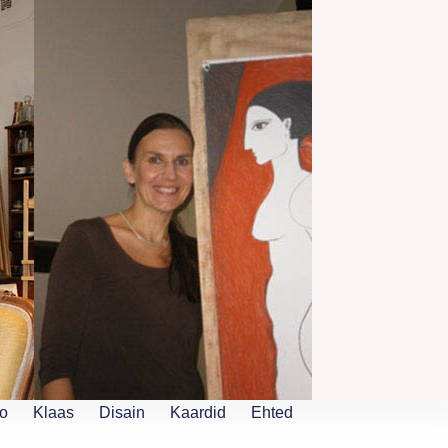
o
Klaas
Disain
Kaardid
Ehted